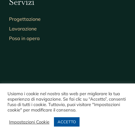
Servizi
Progettazione
Lavorazione
Posa in opera
Usiamo i cookie nel nostro sito web per migliorare la tua
esperienza di navigazione. Se fai clic su “Accetto”, consenti
l'uso di tutti i cookie. Tuttavia, puoi visitare "Impostazioni
© Copyright 2021 -
2026 |
EdilWOOD P.I.: 02729140927
| Tutti i diritti
cookie" per modificare il consenso.
riservati | Sito sviluppato da
Imedia di Giulio Lai & C sas
|
Privacy Policy
|
Cookie Policy
|
Impostazioni Cookie
ACCETTO