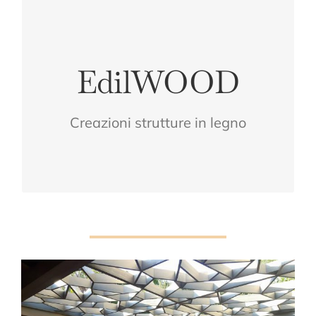
CONFORT
EdilWOOD
VOSTRO
LEGNO PER IL
Creazioni strutture in legno
L'ESSENZA DEL