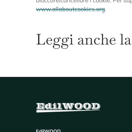
bloccare/cancellare i cookie. Per sa
www.allaboutcookies.org
.
Leggi anche l
EdilWOOD