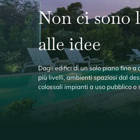
più livelli, ambienti spaziosi dal des
colossali impianti a uso pubblico o 
EdilWOOD
Km 19, Strada Statale 131
09023 Monastir (CA)
SARDEGNA – Italy