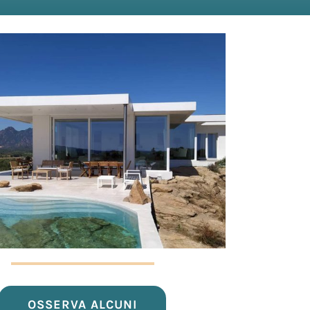
OSSERVA ALCUNI
DEI NOSTRI
LAVORI
SCOPRI QUALI
SONO I NOSTRI
SERVIZI