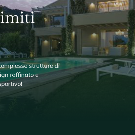
ign raffinato e
sportivo!
Naviga
Home
Produzioni
Servizi
Gallery