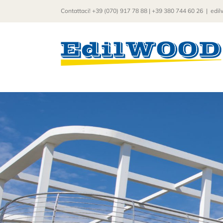
Salta
Contattaci! +39 (070) 917 78 88 | +39 380 744 60 26
|
edil
al
contenuto