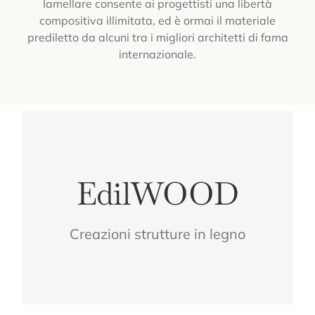
lamellare consente ai progettisti una libertà
compositiva illimitata, ed è ormai il materiale
prediletto da alcuni tra i migliori architetti di fama
internazionale.
CONFORT
EdilWOOD
VOSTRO
LEGNO PER IL
Creazioni strutture in legno
L'ESSENZA DEL