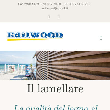
Salta
Contattaci! +39 (070) 917 78 88 | +39 380 744 60 26
|
edilwood@tiscali.it
al
Facebook
Instagram
contenuto
Il lamellare
La qualità del legno al