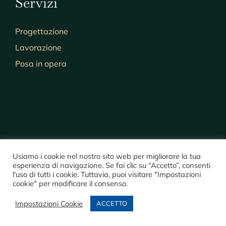
Servizi
Progettazione
Lavorazione
Posa in opera
Usiamo i cookie nel nostro sito web per migliorare la tua
esperienza di navigazione. Se fai clic su “Accetto”, consenti
l'uso di tutti i cookie. Tuttavia, puoi visitare "Impostazioni
© Copyright 2021 -
2026 |
EdilWOOD P.I.: 02729140927
| Tutti i diritti
cookie" per modificare il consenso.
riservati | Sito sviluppato da
Imedia di Giulio Lai & C sas
|
Privacy Policy
|
Cookie Policy
|
Impostazioni Cookie
ACCETTO