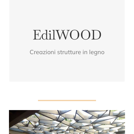
CONFORT
EdilWOOD
VOSTRO
LEGNO PER IL
Creazioni strutture in legno
L'ESSENZA DEL